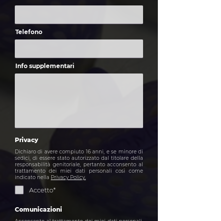
Telefono
Info supplementari
Privacy
Dichiaro di avere compiuto 16 anni, e se minore di
sedici, di essere stato autorizzato dal titolare della
responsabilità genitoriale, pertanto acconsento al
trattamento dei miei dati personali così come
indicato nella
Privacy Policy.
Accetto*
Comunicazioni