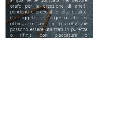
ampiamente utilizzata nel settore
orafo per la creazione di anelli,
pendenti e bracciali di alta qualità.
Gli oggetti in argento che si
ottengono con la microfusione
possono essere utilizzati in purezza
o rifiniti con placcatura o
smaltatura.
Vai al settore
Design e
decorazione
L’argento si presta per la
realizzazione di statuette ed oggetti
ornamentali di pregio. Partendo dal
modello in cera o dal disegno 3D,