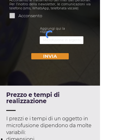
Acconsento al trattamento dei miei dati personali.
Per l’inoltro della newsletter, le comunicazioni via
telefono (sms, WhatsApp, telefonata vocale)
Acconsento
Aggiungi qui la
risposta
INVIA
Prezzo e tempi di
realizzazione
I prezzi e i tempi di un oggetto in
microfusione dipendono da molte
variabili:
dimensioni