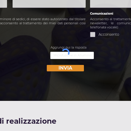
Comunicazioni
inore di sedici, di essere stato autorizzato dal titolare
Acconsento al trattamento 
o acconsento al trattamento dei miei dati personali così
newsletter, le comuni
telefonata vocale)
Acconsento
Aggiungi qui la risposta
INVIA
i realizzazione