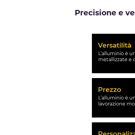
Precisione e ve
Versatilità
L’alluminio è u
metallizzate e 
Prezzo
L’alluminio è un
lavorazione mo
Personaliz