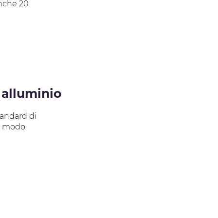
anche 20
alluminio
tandard di
in modo