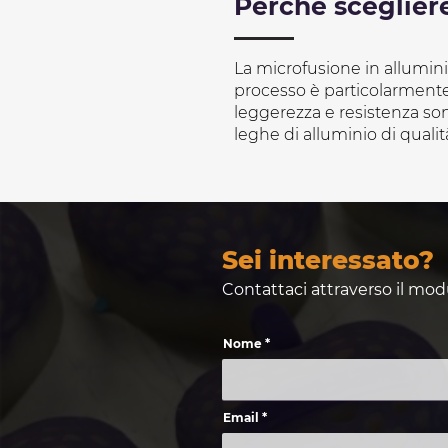
Perchè scegliere
La microfusione in allumini
processo è particolarmente
leggerezza e resistenza son
leghe di alluminio di quali
Sei interessato?
Contattaci attraverso il mod
Nome
Email