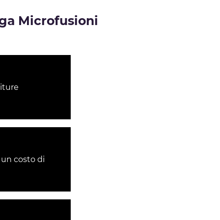
ega Microfusioni
iture
 un costo di