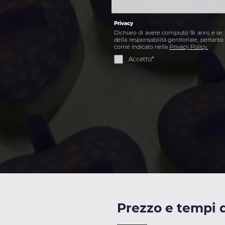
Privacy
Dichiaro di avere compiuto 16 anni, e se m
della responsabilità genitoriale, pertant
come indicato nella
Privacy Policy.
Accetto*
Prezzo e tempi d