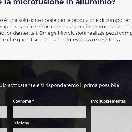
 la microfusione in alluminio?
o è una soluzione ideale per la produzione di componenti
 apprezzato in settori come automotive, aerospaziale, ele
o fondamentali. Omega Microfusioni realizza pezzi comples
tà e che garantiscono anche durevolezza e resistenza.
ulo sottostante e ti risponderemo il prima possibile
Cognome
Info supplementari
Telefono