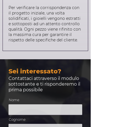
Per verificare la corrispondenza con
il progetto iniziale, una volta
solidificati, i gioielli vengono estratti
e sottoposti ad un attento controllo
qualità. Ogni pezzo viene rifinito con
la massima cura per garantire il
rispetto delle specifiche del cliente.
Sei interessato?
Contattaci attraverso il modulo
sottostante e ti risponderemo il
prima possibile
Nome
Cognome