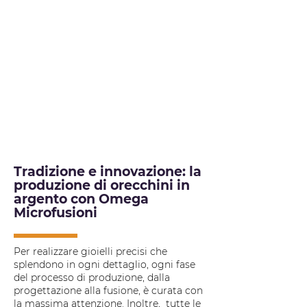
sofisticato e dai dettagli impeccabili.
Grazie a oltre 30 anni di esperienza
nella microfusione e a un costante
impegno nell'innovazione, in
Omega
Microfusioni
realizziamo orecchini in
argento su misura, completamente
personalizzati per brand di gioielleria
e designer che cercano precisione,
flessibilità e tempi di produzione
ottimizzati.
Tradizione e innovazione: la
produzione di orecchini in
argento con Omega
Microfusioni
Per realizzare gioielli precisi che
splendono in ogni dettaglio, ogni fase
del processo di produzione, dalla
progettazione alla fusione, è curata con
la massima attenzione. Inoltre, tutte le