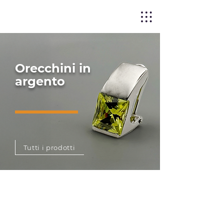
Orecchini in
argento
Tutti i prodotti
La tecnologia avanzata della stampa
3D si unisce alla tradizionale
microfusione a cera persa per dare
vita a orecchini in argento dal design