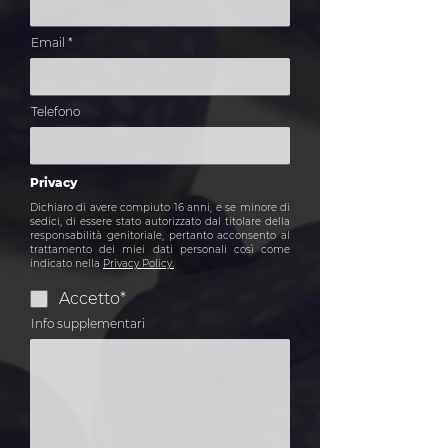
Email
Telefono
Privacy
Dichiaro di avere compiuto 16 anni, e se minore di
sedici, di essere stato autorizzato dal titolare della
responsabilità genitoriale, pertanto acconsento al
trattamento dei miei dati personali così come
indicato nella
Privacy Policy.
Accetto*
Info supplementari